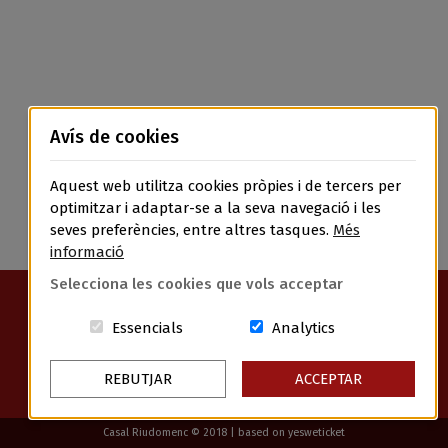
Avís de cookies
Aquest web utilitza cookies pròpies i de tercers per
optimitzar i adaptar-se a la seva navegació i les
seves preferències, entre altres tasques.
Més
informació
Selecciona les cookies que vols acceptar
RIUDOMS GESTIÓ EPE - NIF: Q4300183C
Aquestes cookies són essencials per a
Cookies related t
Essencials
Analytics
REBUTJAR
ACCEPTAR
Avís Legal
Política de Privacitat
Política de Cookies
Condicions Generals de Contractació
Casal Riudomenc © 2018 | based on
yesweticket